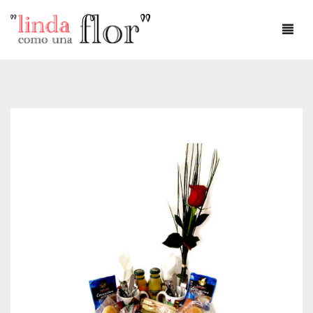
DÍA DEL AMOR
DÍA DE LA MADRE
AMOR
ANIVERSARIO
CUMPLEAÑOS
DEFUNCIONES
FLOREROS