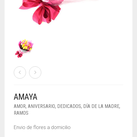
NOVIAS
DEDICADOS
PACK Y REGALOS
DESAYUNOS Y ONCES
NACIMIENTO
PARA EL
CONTACTO
AMAYA
0
CART
AMOR
,
ANIVERSARIO
,
DEDICADOS
,
DÍA DE LA MADRE
,
RAMOS
Envio de flores a domicilio