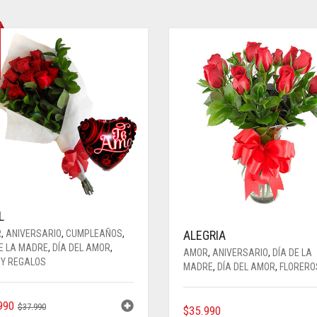
L
ALEGRIA
R
,
ANIVERSARIO
,
CUMPLEAÑOS
,
DE LA MADRE
,
DÍA DEL AMOR
,
AMOR
,
ANIVERSARIO
,
DÍA DE LA
 Y REGALOS
MADRE
,
DÍA DEL AMOR
,
FLORERO
EL
EL
990
$
37.990
$
35.990