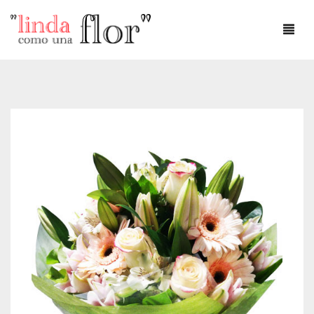
DÍA DEL AMOR
DÍA DE LA MADRE
AMOR
ANIVERSARIO
CUMPLEAÑOS
DEFUNCIONES
FLOREROS