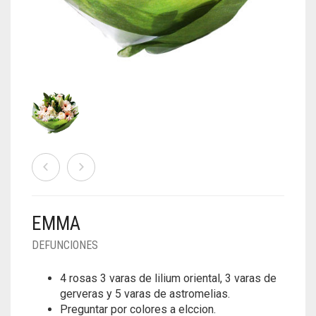
NOVIAS
DEDICADOS
PACK Y REGALOS
DESAYUNOS Y ONCES
NACIMIENTO
PARA EL
CONTACTO
EMMA
0
CART
DEFUNCIONES
4 rosas 3 varas de lilium oriental, 3 varas de
gerveras y 5 varas de astromelias.
Preguntar por colores a elccion.