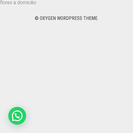
flores a domicilio
NOVIAS
© OXYGEN WORDPRESS THEME.
DEDICADOS
PACK Y REGALOS
DESAYUNOS Y ONCES
NACIMIENTO
PARA EL
CONTACTO
0
CART