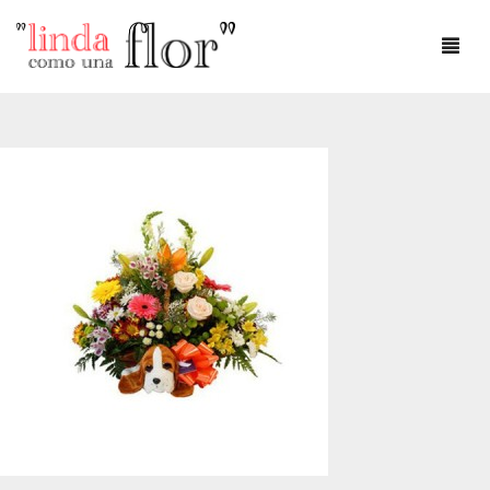
DÍA DEL AMOR
DÍA DE LA MADRE
AMOR
ANIVERSARIO
CUMPLEAÑOS
DEFUNCIONES
FLOREROS