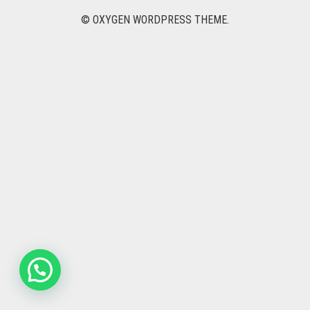
NOVIAS
© OXYGEN WORDPRESS THEME.
DEDICADOS
PACK Y REGALOS
DESAYUNOS Y ONCES
NACIMIENTO
PARA EL
CONTACTO
0
CART