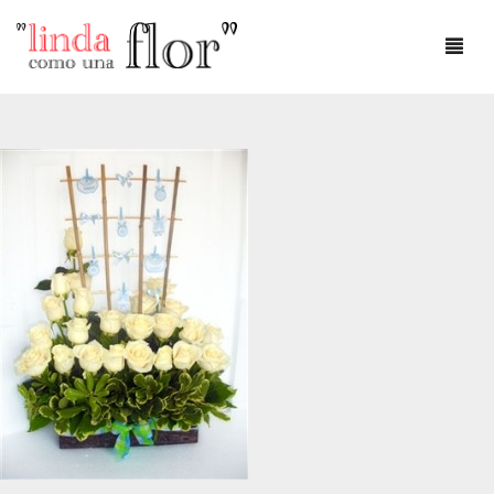
DÍA DEL AMOR
DÍA DE LA MADRE
AMOR
ANIVERSARIO
CUMPLEAÑOS
DEFUNCIONES
FLOREROS