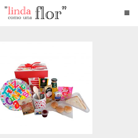
DÍA DEL AMOR
DÍA DE LA MADRE
AMOR
ANIVERSARIO
CUMPLEAÑOS
DEFUNCIONES
FLOREROS