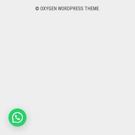
NOVIAS
© OXYGEN WORDPRESS THEME.
DEDICADOS
PACK Y REGALOS
DESAYUNOS Y ONCES
NACIMIENTO
PARA EL
CONTACTO
0
CART