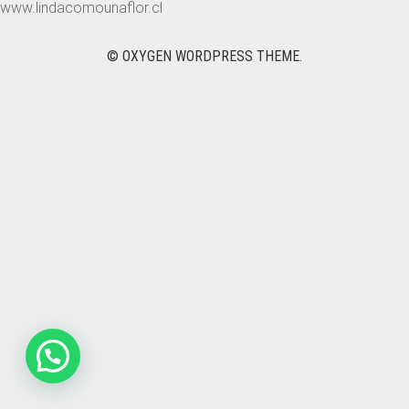
www.lindacomounaflor.cl
NOVIAS
© OXYGEN WORDPRESS THEME.
DEDICADOS
PACK Y REGALOS
DESAYUNOS Y ONCES
NACIMIENTO
PARA EL
CONTACTO
0
CART