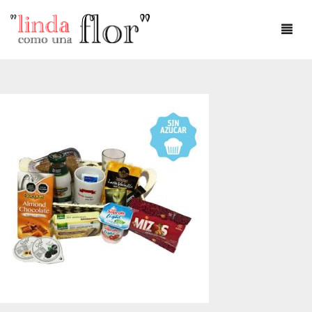
DÍA DEL AMOR
DÍA DE LA MADRE
AMOR
ANIVERSARIO
CUMPLEAÑOS
DEFUNCIONES
FLOREROS