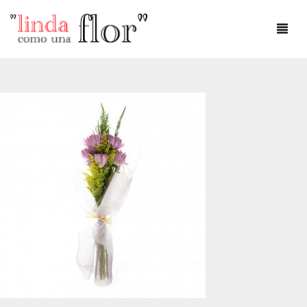
DÍA DEL AMOR
DÍA DE LA MADRE
AMOR
ANIVERSARIO
CUMPLEAÑOS
DEFUNCIONES
FLOREROS