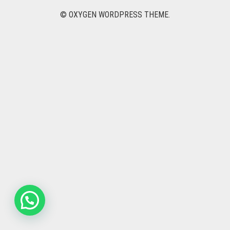
NOVIAS
© OXYGEN WORDPRESS THEME.
DEDICADOS
PACK Y REGALOS
DESAYUNOS Y ONCES
NACIMIENTO
PARA EL
CONTACTO
0
CART