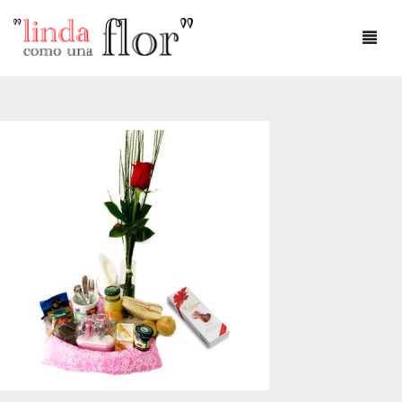
DÍA DEL AMOR
DÍA DE LA MADRE
AMOR
ANIVERSARIO
CUMPLEAÑOS
DEFUNCIONES
FLOREROS