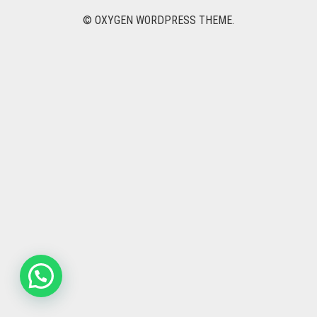
NOVIAS
© OXYGEN WORDPRESS THEME.
DEDICADOS
PACK Y REGALOS
DESAYUNOS Y ONCES
NACIMIENTO
PARA EL
CONTACTO
0
CART